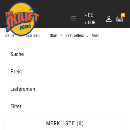
DE
0
EUR
Sie befinden sich hier:
Start
Best sellers
Misc
Suche
Preis
Lieferanten
Filter
MERKLISTE
0